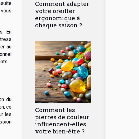
Comment adapter
nsuite
votre oreiller
n vous
ergonomique à
chaque saison ?
s. En
stress
uer au
ionnel
nts.
on du
on, ce
Comment les
ur les
pierres de couleur
ession
influencent-elles
votre bien-être ?