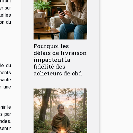
frant
er sur
elles
ion du
Pourquoi les
délais de livraison
impactent la
fidélité des
le du
acheteurs de cbd
ements
santé
r une
nir le
ns par
ndes.
sentir