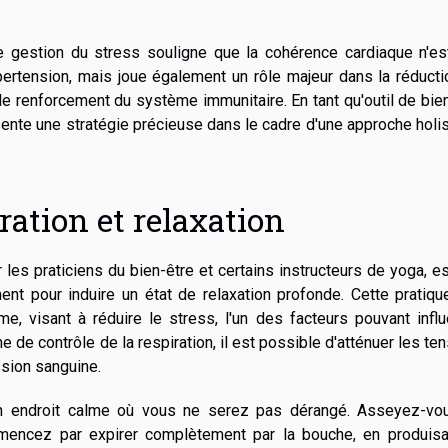
 gestion du stress souligne que la cohérence cardiaque n'es
pertension, mais joue également un rôle majeur dans la réduct
t le renforcement du système immunitaire. En tant qu'outil de bie
ente une stratégie précieuse dans le cadre d'une approche holi
ration et relaxation
s praticiens du bien-être et certains instructeurs de yoga, e
nt pour induire un état de relaxation profonde. Cette pratiqu
, visant à réduire le stress, l'un des facteurs pouvant influ
ne de contrôle de la respiration, il est possible d'atténuer les te
ssion sanguine.
un endroit calme où vous ne serez pas dérangé. Asseyez-vo
mmencez par expirer complètement par la bouche, en produisa