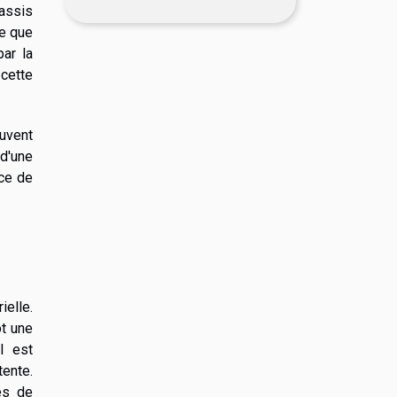
 assis
ce que
par la
cette
euvent
 d'une
nce de
ielle.
ôt une
il est
tente.
es de