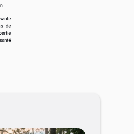
n.
 santé
ns de
artie
 santé