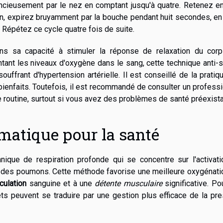
encieusement par le nez en comptant jusqu'à quatre. Retenez e
in, expirez bruyamment par la bouche pendant huit secondes, e
. Répétez ce cycle quatre fois de suite.
ans sa capacité à stimuler la réponse de relaxation du corp
tant les niveaux d'oxygène dans le sang, cette technique anti-
uffrant d'hypertension artérielle. Il est conseillé de la pratiq
ienfaits. Toutefois, il est recommandé de consulter un profess
re routine, surtout si vous avez des problèmes de santé préexista
matique pour la santé
ique de respiration profonde qui se concentre sur l'activati
e des poumons. Cette méthode favorise une meilleure oxygénati
culation
sanguine et à une
détente musculaire
significative. Po
ts peuvent se traduire par une gestion plus efficace de la pr