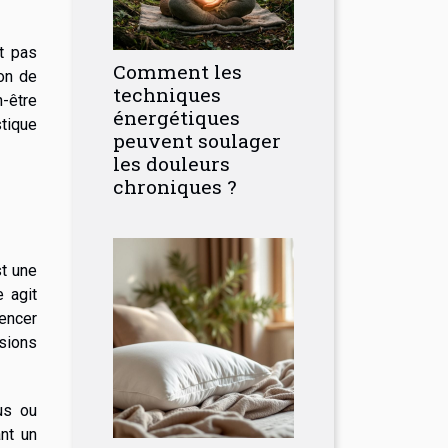
t pas
Comment les
ion de
techniques
n-être
énergétiques
stique
peuvent soulager
les douleurs
chroniques ?
st une
e agit
encer
nsions
us ou
nt un