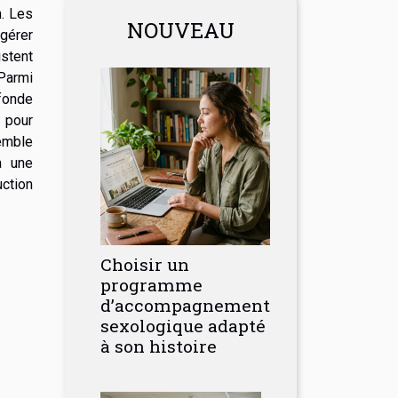
n. Les
NOUVEAU
gérer
istent
Parmi
fonde
 pour
semble
à une
uction
Choisir un
programme
d’accompagnement
sexologique adapté
à son histoire