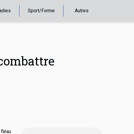
adies
Sport/Forme
Autres
 combattre
fléau