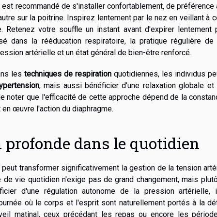
l est recommandé de s'installer confortablement, de préférence
autre sur la poitrine. Inspirez lentement par le nez en veillant à 
e. Retenez votre souffle un instant avant d'expirer lentement 
é dans la rééducation respiratoire, la pratique régulière de 
ession artérielle et un état général de bien-être renforcé.
ans les
techniques de respiration
quotidiennes, les individus p
hypertension
, mais aussi bénéficier d'une relaxation globale et
 de noter que l'efficacité de cette approche dépend de la consta
nt en œuvre l'action du diaphragme.
on profonde dans le quotidien
peut transformer significativement la gestion de la tension artér
e de vie quotidien n'exige pas de grand changement, mais plut
éficier d'une régulation autonome de la pression artérielle, 
née où le corps et l'esprit sont naturellement portés à la dé
éveil matinal, ceux précédant les repas ou encore les périod