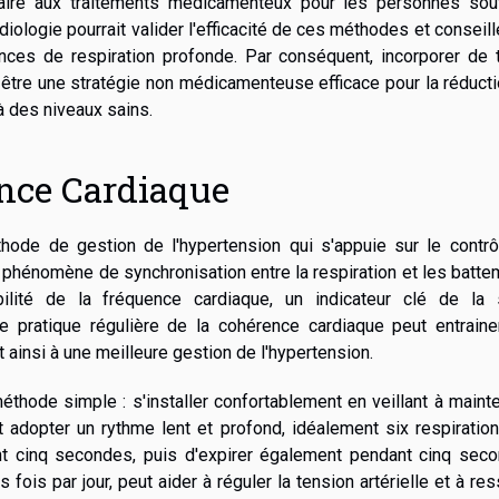
taire aux traitements médicamenteux pour les personnes souf
iologie pourrait valider l'efficacité de ces méthodes et conseill
ces de respiration profonde. Par conséquent, incorporer de t
t être une stratégie non médicamenteuse efficace pour la réduct
 à des niveaux sains.
ence Cardiaque
ode de gestion de l'hypertension qui s'appuie sur le contrô
e phénomène de synchronisation entre la respiration et les batt
ilité de la fréquence cardiaque, un indicateur clé de la 
ne pratique régulière de la cohérence cardiaque peut entraine
t ainsi à une meilleure gestion de l'hypertension.
éthode simple : s'installer confortablement en veillant à mainte
t adopter un rythme lent et profond, idéalement six respiratio
ant cinq secondes, puis d'expirer également pendant cinq seco
 fois par jour, peut aider à réguler la tension artérielle et à res